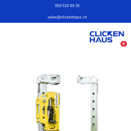
058 510 99 35
sales@clickenhaus.ch
0