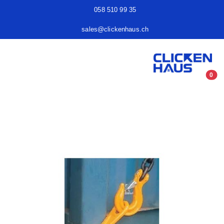
058 510 99 35
sales@clickenhaus.ch
0