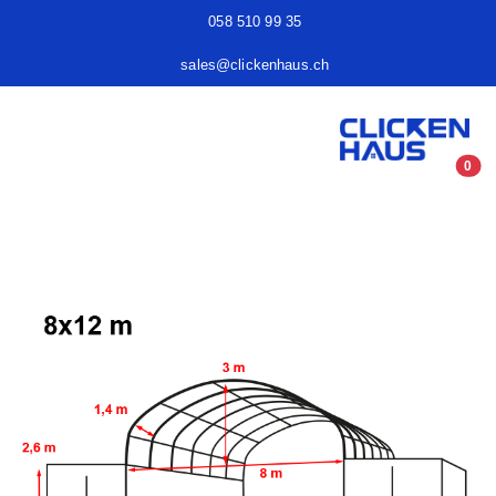
058 510 99 35
sales@clickenhaus.ch
0