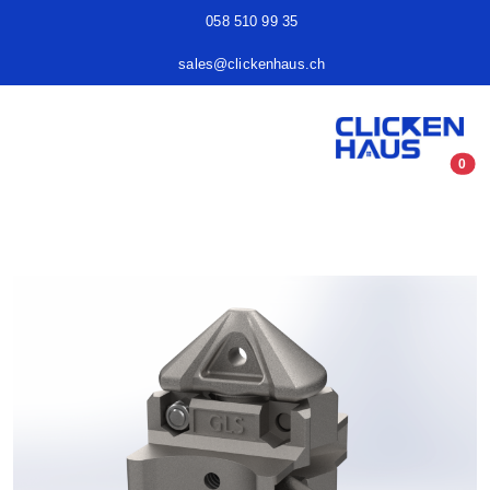
058 510 99 35
sales@clickenhaus.ch
0